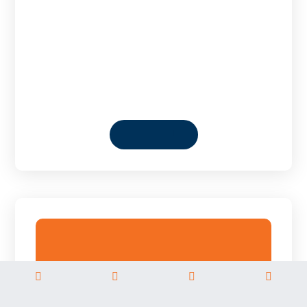
🚨 ແຈ້ງການຖອນຫຼຽນ /
Token Delisting Notice 🚨
30/07/2026
🚨 ປະກາດເຖິງລູກຄ້າທີ່ນັບຖືທຸກທ່ານ 🚨 ຂໍແຈ້ງຂໍ້ມູນສຳຄັ� ...
Read More
Home
About
Services
Careers