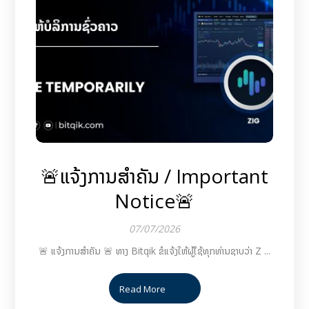
🚨ແຈ້ງການສຳຄັນ / Important
Notice🚨
07/07/2026
🚨 ແຈ້ງການສຳຄັນ 🚨 ທາງ Bitqik ຂໍແຈ້ງໃຫ້ຜູ້ໃຊ້ທຸກທ່ານຊາບວ່າ Z ...
Read More