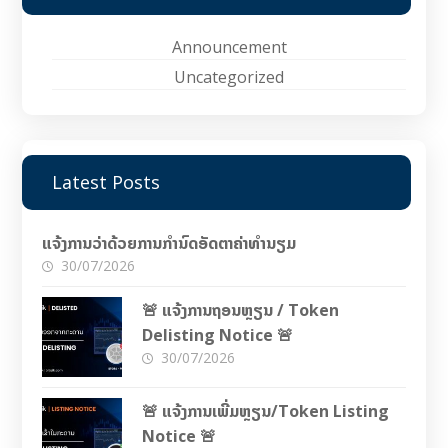
Announcement
Uncategorized
Latest Posts
ແຈ້ງການວ່າດ້ວຍການກຳນົດອັດຕາຄ່າທຳນຽມ
30/07/2026
🚨 ແຈ້ງການຖອນຫຼຽນ / Token
Delisting Notice 🚨
30/07/2026
🚨 ແຈ້ງການເພີ່ມຫຼຽນ/Token Listing
Notice 🚨