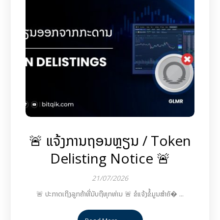
🚨 ແຈ້ງການຖອນຫຼຽນ / Token
Delisting Notice 🚨
21/07/2026
🚨 ປະກາດເຖິງລູກຄ້າທີ່ນັບຖືທຸກທ່ານ 🚨 ຂໍແຈ້ງຂໍ້ມູນສຳຄັ� ...