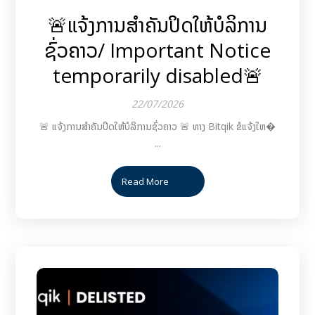
🚨ແຈ້ງການສຳຄັນປິດໃຫ້ບໍລິການ
ຊົ່ວຄາວ/ Important Notice
temporarily disabled🚨
22/07/2026
🚨 ແຈ້ງການສຳຄັນປິດໃຫ້ບໍລິການຊົ່ວຄາວ 🚨 ທາງ Bitqik ຂໍແຈ້ງໃຫ�
...
Read More