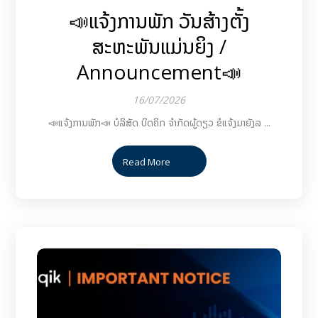
📣ແຈ້ງການພັກ ວັນສ້າງຕັ້ງ
ສະຫະພັນແມ່ນຍິງ /
Announcement📣
16/07/2026
📣ແຈ້ງການພັກ📣 ບໍລິສັດ ບິດຄິກ ຈຳກັດຜູ້ດຽວ ຂໍແຈ້ງມາຍັງລ ...
Read More