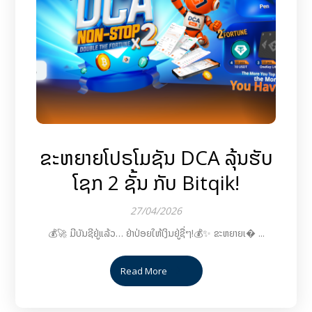
ຂະຫຍາຍໂປຣໂມຊັນ DCA ລຸ້ນຮັບ
ໂຊກ 2 ຊັ້ນ ກັບ Bitqik!
27/04/2026
💰🚀 ມີບັນຊີຢູ່ແລ້ວ… ຢ່າປ່ອຍໃຫ້ເງິນຢູ່ຊື່ໆ!💰✨ ຂະຫຍາຍເ� ...
Read More