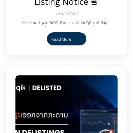
Listing Notice 🚨
21/04/2026
🚨 ປະກາດເຖິງລູກຄ້າທີ່ນັບຖືທຸກທ່ານ 🚨 ຂໍແຈ້ງຂໍ້ມູນສຳຄັ� ...
Read More