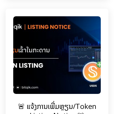
🚨 ແຈ້ງການເພີ່ມຫຼຽນ/Token