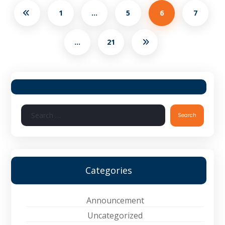
1
…
5
6
7
…
21
Search
Categories
Announcement
Uncategorized