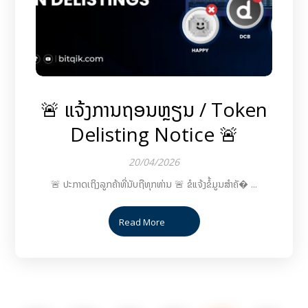
🚨 ແຈ້ງການຖອນຫຼຽນ / Token
Delisting Notice 🚨
20/04/2026
🚨 ປະກາດເຖິງລູກຄ້າທີ່ນັບຖືທຸກທ່ານ 🚨 ຂໍແຈ້ງຂໍ້ມູນສຳຄັ� ...
Read More