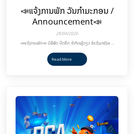
📣ແຈ້ງການພັກ ວັນກຳມະກອນ /
Announcement📣
28/04/2026
📣ແຈ້ງການພັກ📣 ບໍລິສັດ ບິດຄິກ ຈຳກັດຜູ້ດຽວ ຂໍແຈ້ງມາຍັງລ ...
Read More