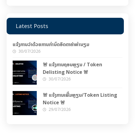
Latest Posts
ແຈ້ງການວ່າດ້ວຍການກຳນົດອັດຕາຄ່າທຳນຽມ
30/07/2026
🚨 ແຈ້ງການຖອນຫຼຽນ / Token
Delisting Notice 🚨
30/07/2026
🚨 ແຈ້ງການເພີ່ມຫຼຽນ/Token Listing
Notice 🚨
29/07/2026