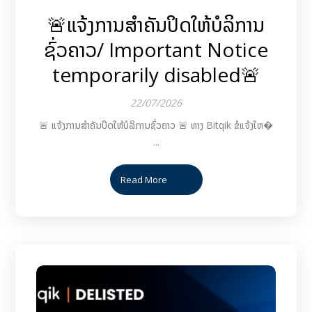
🚨ແຈ້ງການສຳຄັນປິດໃຫ້ບໍລິການ
ຊົ່ວຄາວ/ Important Notice
temporarily disabled🚨
22/07/2026
🚨 ແຈ້ງການສຳຄັນປິດໃຫ້ບໍລິການຊົ່ວຄາວ 🚨 ທາງ Bitqik ຂໍແຈ້ງໃຫ�
...
Read More