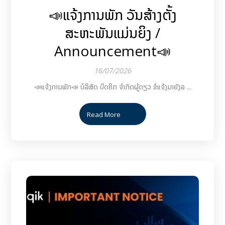
📣ແຈ້ງການພັກ ວັນສ້າງຕັ້ງ
ສະຫະພັນແມ່ນຍິງ /
Announcement📣
16/07/2026
📣ແຈ້ງການພັກ📣 ບໍລິສັດ ບິດຄິກ ຈຳກັດຜູ້ດຽວ ຂໍແຈ້ງມາຍັງລ ...
Read More