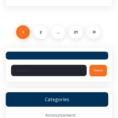
1
2
…
21
Search
Categories
Announcement