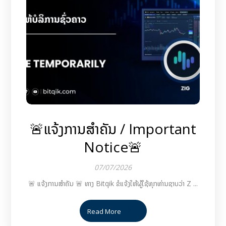
🚨ແຈ້ງການສຳຄັນ / Important
Notice🚨
07/07/2026
🚨 ແຈ້ງການສຳຄັນ 🚨 ທາງ Bitqik ຂໍແຈ້ງໃຫ້ຜູ້ໃຊ້ທຸກທ່ານຊາບວ່າ Z ...
Read More