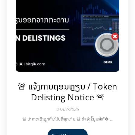
🚨 ແຈ້ງການຖອນຫຼຽນ / Token
Delisting Notice 🚨
21/07/2026
🚨 ປະກາດເຖິງລູກຄ້າທີ່ນັບຖືທຸກທ່ານ 🚨 ຂໍແຈ້ງຂໍ້ມູນສຳຄັ� ...