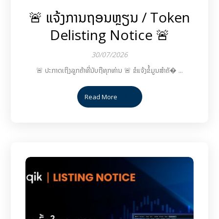
🚨 ແຈ້ງການຖອນຫຼຽນ / Token
Delisting Notice 🚨
30/07/2026
🚨 ປະກາດເຖິງລູກຄ້າທີ່ນັບຖືທຸກທ່ານ 🚨 ຂໍແຈ້ງຂໍ້ມູນສຳຄັ� ...
Read More