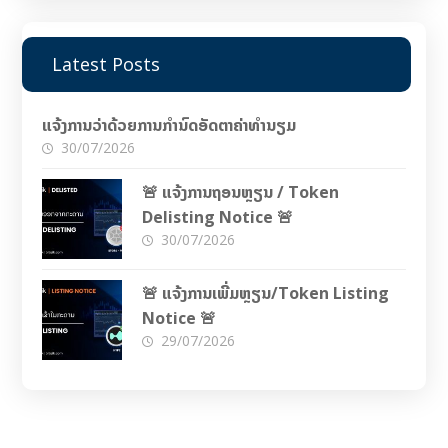
Latest Posts
ແຈ້ງການວ່າດ້ວຍການກຳນົດອັດຕາຄ່າທຳນຽມ
30/07/2026
🚨 ແຈ້ງການຖອນຫຼຽນ / Token
Delisting Notice 🚨
30/07/2026
🚨 ແຈ້ງການເພີ່ມຫຼຽນ/Token Listing
Notice 🚨
29/07/2026