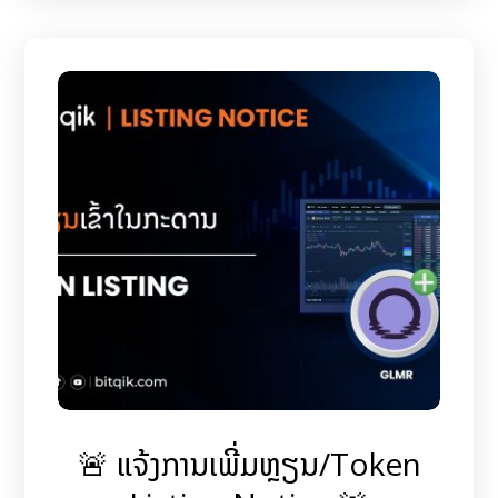
🚨 ແຈ້ງການເພີ່ມຫຼຽນ/Token