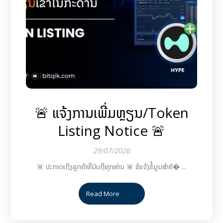
🚨 ແຈ້ງການເພີ່ມຫຼຽນ/Token
Listing Notice 🚨
29/07/2026
🚨 ປະກາດເຖິງລູກຄ້າທີ່ນັບຖືທຸກທ່ານ 🚨 ຂໍແຈ້ງຂໍ້ມູນສຳຄັ� ...
Read More