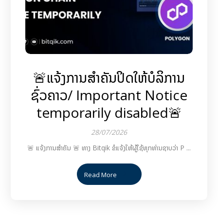
🚨ແຈ້ງການສຳຄັນປິດໃຫ້ບໍລິການ
ຊົ່ວຄາວ/ Important Notice
temporarily disabled🚨
28/07/2026
🚨 ແຈ້ງການສຳຄັນ 🚨 ທາງ Bitqik ຂໍແຈ້ງໃຫ້ຜູ້ໃຊ້ທຸກທ່ານຊາບວ່າ P ...
Read More