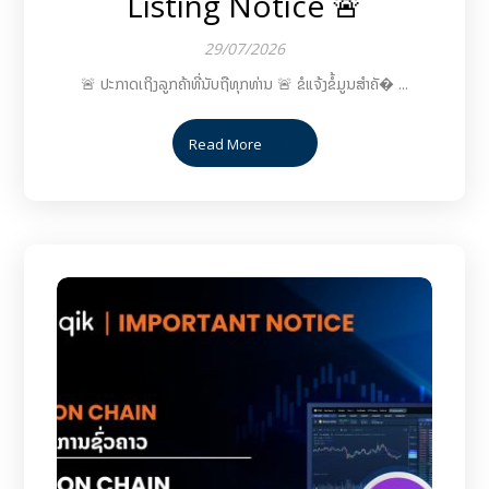
Listing Notice 🚨
29/07/2026
🚨 ປະກາດເຖິງລູກຄ້າທີ່ນັບຖືທຸກທ່ານ 🚨 ຂໍແຈ້ງຂໍ້ມູນສຳຄັ� ...
Read More