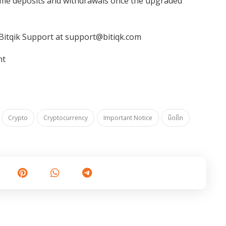
ume deposits and withdrawals once the upgraded
 Bitqik Support at
support@bitiqk.com
nt
Crypto
Cryptocurrency
Important Notice
ບິດຄິກ