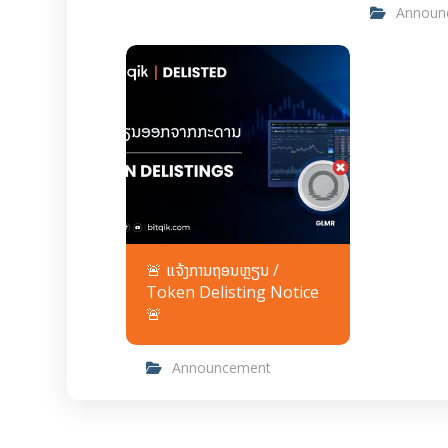
Announ
🚨 ແຈ້ງການຖອນຫຼຽນ /
Token Delisting Notice
🚨
Announcement