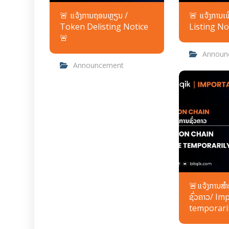
🚨 ແຈ້ງການຖອນຫຼຽນ /
🚨 ແຈ້ງການ
Token Delisting Notice
Listing No
🚨
Announ
Announcement
🚨ແຈ້ງການສຳຄ
ຊົ່ວຄາວ/ I
temporaril