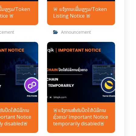
ເພີ່ມຫຼຽນ/Token
🚨 ແຈ້ງການເພີ່ມຫຼຽນ/Token
tice 🚨
Listing Notice 🚨
cement
Announcement
ັນປິດໃຫ້ບໍລິການ
🚨ແຈ້ງການສຳຄັນປິດໃຫ້ບໍລິການ
mportant Notice
ຊົ່ວຄາວ/ Important Notice
y disabled🚨
temporarily disabled🚨