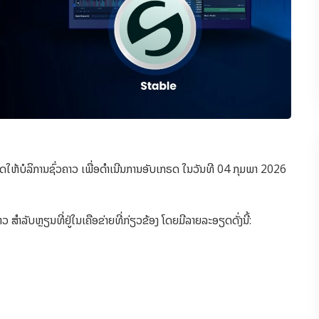
ິດໃຫ້ບໍລິການຊົ່ວຄາວ ເພື່ອດຳເນີນການອັບເກຣດ ໃນວັນທີ 04 ກຸມພາ 2026
ຳລັບຫຼຽນທີ່ຢູ່ໃນເຄືອຂ່າຍທີ່ກ່ຽວຂ້ອງ ໂດຍມີລາຍລະອຽດດັ່ງນີ້: