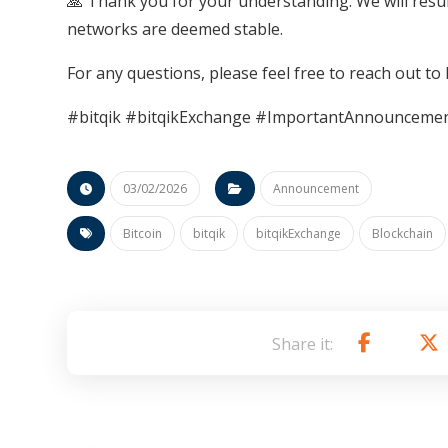
🙏 Thank you for your understanding. We will res
networks are deemed stable.
For any questions, please feel free to reach out to
#bitqik #bitqikExchange #ImportantAnnounceme
03/02/2026
Announcement
Bitcoin
bitqik
bitqikExchange
Blockchain