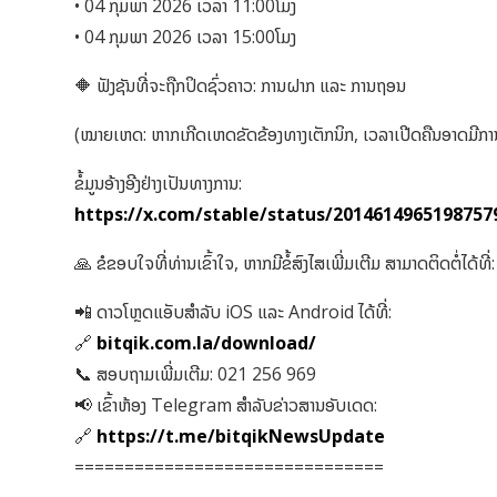
• 04 ກຸມພາ 2026 ເວລາ 11:00ໂມງ
• 04 ກຸມພາ 2026 ເວລາ 15:00ໂມງ
🔶 ຟັງຊັນທີ່ຈະຖືກປິດຊົ່ວຄາວ: ການຝາກ ແລະ ການຖອນ
(ໝາຍເຫດ: ຫາກເກີດເຫດຂັດຂ້ອງທາງເຕັກນິກ, ເວລາເປີດຄືນອາດມີກ
ຂໍ້ມູນອ້າງອີງຢ່າງເປັນທາງການ:
https://x.com/stable/status/2014614965198757
🙏 ຂໍຂອບໃຈທີ່ທ່ານເຂົ້າໃຈ, ຫາກມີຂໍ້ສົງໄສເພີ່ມເຕີມ ສາມາດຕິດຕໍ່ໄດ້ທີ່
📲 ດາວໂຫຼດແອັບສໍາລັບ iOS ແລະ Android ໄດ້ທີ່:
🔗
bitqik.com.la/download/
📞 ສອບຖາມເພີ່ມເຕີມ: 021 256 969
📢 ເຂົ້າຫ້ອງ Telegram ສໍາລັບຂ່າວສານອັບເດດ:
🔗
https://t.me/bitqikNewsUpdate
===============================