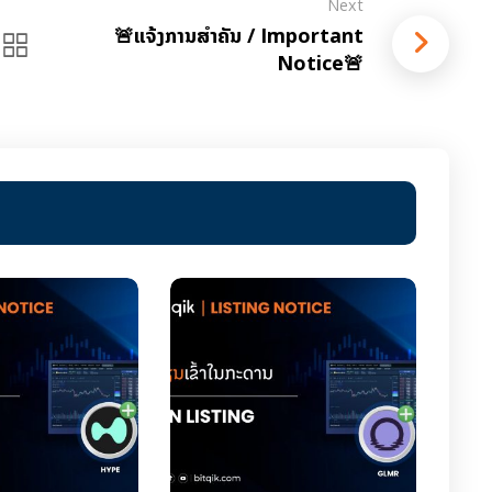
Next
🚨ແຈ້ງການສຳຄັນ / Important
Notice🚨