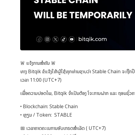
🚨 ແຈ້ງການສຳຄັນ 🚨
ທາງ Bitqik ຂໍແຈ້ງໃຫ້ຜູ້ໃຊ້ທຸກທ່ານຊາບວ່າ Stable Chain ຈະຖືກປ
ເວລາ 11:00 (UTC+7)
ເພື່ອຄວາມປອດໄພ, Bitqik ຈໍາເປັນຕ້ອງ ໂຈະການຝາກ ແລະ ຖອນຊົ່ວຄາວ ສ
• Blockchain: Stable Chain
• ຫຼຽນ / Token: STABLE
📅 ເວລາຄາດຄະເນການອັບເກຣດສຳເລັດ ( UTC+7)