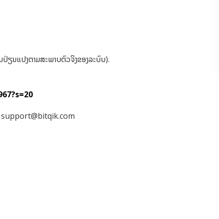
ານປ່ຽນແປງຕາມສະພາບຕົວຈິງຂອງລະບົບ).
967?s=20
:
support@bitqik.com