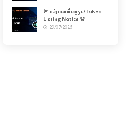
🚨 ແຈ້ງການເພີ່ມຫຼຽນ/Token
Listing Notice 🚨
29/07/2026