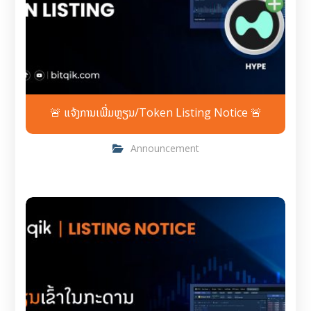
🚨 ແຈ້ງການເພີ່ມຫຼຽນ/Token Listing Notice 🚨
Announcement