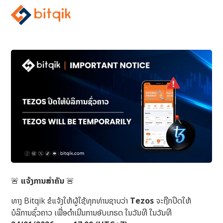
🚨
ແຈ້ງການສຳຄັນ
🚨
ທາງ Bitqik ຂໍແຈ້ງໃຫ້ຜູ້ໃຊ້ທຸກທ່ານຊາບວ່າ
Tezos
ຈະຖືກປິດໃຫ້
ບໍລິການຊົ່ວຄາວ ເພື່ອດຳເນີນການອັບເກຣດ ໃນວັນທີ ໃນວັນທີ