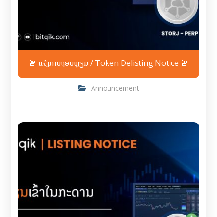
🚨 ແຈ້ງການຖອນຫຼຽນ / Token Delisting Notice 🚨
Announcement