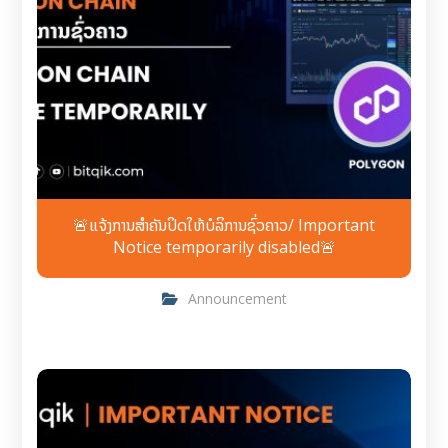
🚨ແຈ້ງການສຳຄັນປິດໃຫ້ບໍລິການຊົ່ວຄາວ/ Important
Notice temporarily disabled🚨
Announcement