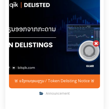
🚨 ແຈ້ງການຖອນຫຼຽນ / Token Delisting Notice 🚨
Announcement