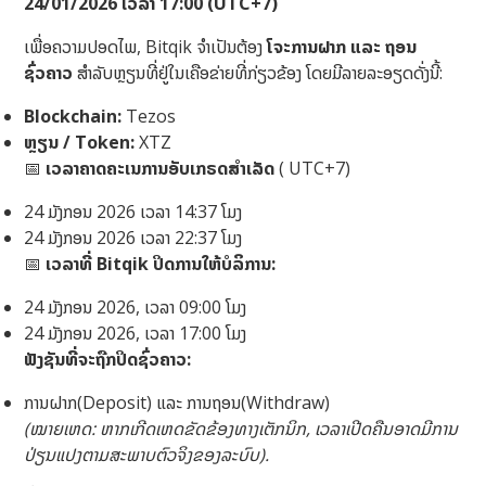
24/01/2026 ເວລາ 17:00 (UTC+7)
ເພື່ອຄວາມປອດໄພ, Bitqik ຈໍາເປັນຕ້ອງ
ໂຈະການຝາກ ແລະ ຖອນ
ຊົ່ວຄາວ
ສຳລັບຫຼຽນທີ່ຢູ່ໃນເຄືອຂ່າຍທີ່ກ່ຽວຂ້ອງ ໂດຍມີລາຍລະອຽດດັ່ງນີ້:
Blockchain:
Tezos
ຫຼຽນ / Token:
XTZ
📅
ເວລາຄາດຄະເນການອັບເກຣດສຳເລັດ
( UTC+7)
24 ມັງກອນ 2026 ເວລາ 14:37 ໂມງ
24 ມັງກອນ 2026 ເວລາ 22:37 ໂມງ
📅
ເວລາທີ່ Bitqik ປິດການໃຫ້ບໍລິການ:
24 ມັງກອນ 2026, ເວລາ 09:00 ໂມງ
24 ມັງກອນ 2026, ເວລາ 17:00 ໂມງ
ຟັງຊັນທີ່ຈະຖືກປິດຊົ່ວຄາວ:
ການຝາກ(Deposit) ແລະ ການຖອນ(Withdraw)
(ໝາຍເຫດ: ຫາກເກີດເຫດຂັດຂ້ອງທາງເຕັກນິກ, ເວລາເປີດຄືນອາດມີການ
ປ່ຽນແປງຕາມສະພາບຕົວຈິງຂອງລະບົບ).