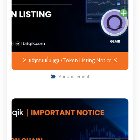
🚨 ແຈ້ງການເພີ່ມຫຼຽນ/Token Listing Notice 🚨
Announcement