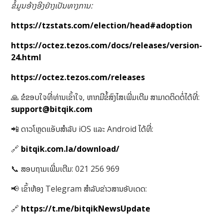
ຂໍ້ມູນອ້າງອີງຢ່າງເປັນທາງການ:
https://tzstats.com/election/head#adoption
https://octez.tezos.com/docs/releases/version-
24.html
https://octez.tezos.com/releases
🙏 ຂໍຂອບໃຈທີ່ທ່ານເຂົ້າໃຈ, ຫາກມີຂໍ້ສົງໄສເພີ່ມເຕີມ ສາມາດຕິດຕໍ່ໄດ້ທີ່:
support@bitqik.com
📲 ດາວໂຫຼດແອັບສໍາລັບ iOS ແລະ Android ໄດ້ທີ່:
🔗
bitqik.com.la/download/
📞 ສອບຖາມເພີ່ມເຕີມ: 021 256 969
📢 ເຂົ້າຫ້ອງ Telegram ສໍາລັບຂ່າວສານອັບເດດ:
🔗
https://t.me/bitqikNewsUpdate