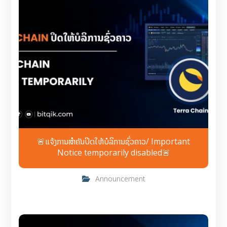
🚨ແຈ້ງການສຳຄັນປິດໃຫ້ບໍລິການຊົ່ວຄາວ/ Important
Notice temporarily disabled🚨
Announcement