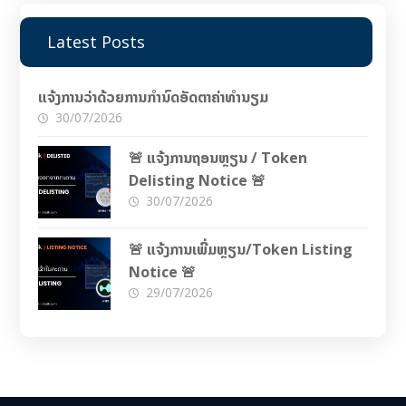
Latest Posts
ແຈ້ງການວ່າດ້ວຍການກຳນົດອັດຕາຄ່າທຳນຽມ
30/07/2026
🚨 ແຈ້ງການຖອນຫຼຽນ / Token
Delisting Notice 🚨
30/07/2026
🚨 ແຈ້ງການເພີ່ມຫຼຽນ/Token Listing
Notice 🚨
29/07/2026