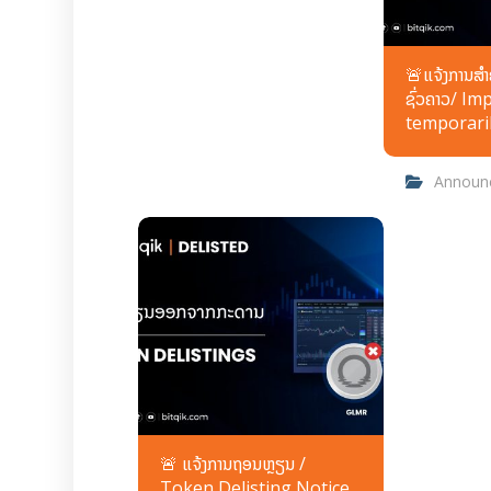
🚨ແຈ້ງການສຳຄ
ຊົ່ວຄາວ/ I
temporaril
Announ
🚨 ແຈ້ງການຖອນຫຼຽນ /
Token Delisting Notice