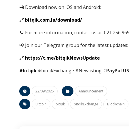
📲 Download now on iOS and Android:
🔗
bitqik.com.la/download/
📞 For more information, contact us at: 021 256 96
📢 Join our Telegram group for the latest updates:
🔗
https://t.me/bitqikNewsUpdate
#bitqik
#
bitqikExchange #Newlisting #
PayPal U
22/09/2025
Announcement
Bitcoin
bitqik
bitqikExchange
Blockchain