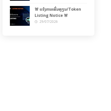
🚨 ແຈ້ງການເພີ່ມຫຼຽນ/Token
Listing Notice 🚨
29/07/2026