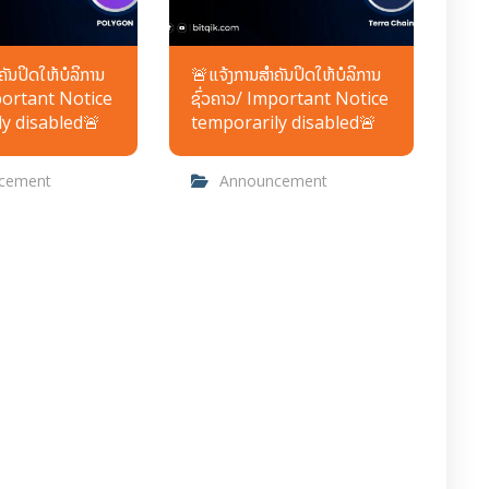
ັນປິດໃຫ້ບໍລິການ
🚨ແຈ້ງການສຳຄັນປິດໃຫ້ບໍລິການ
mportant Notice
ຊົ່ວຄາວ/ Important Notice
y disabled🚨
temporarily disabled🚨
cement
Announcement