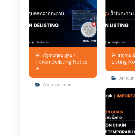
🚨 ແຈ້ງການຖອນຫຼຽນ /
🚨 ແຈ້ງການ
Token Delisting Notice
Listing No
🚨
Announ
Announcement