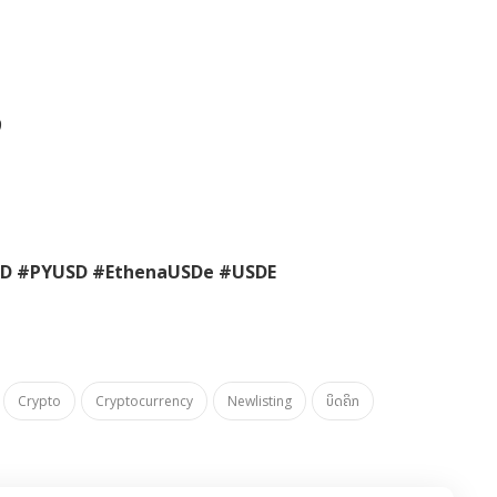
9
SD #PYUSD #EthenaUSDe #USDE
Crypto
Cryptocurrency
Newlisting
ບິດຄິກ