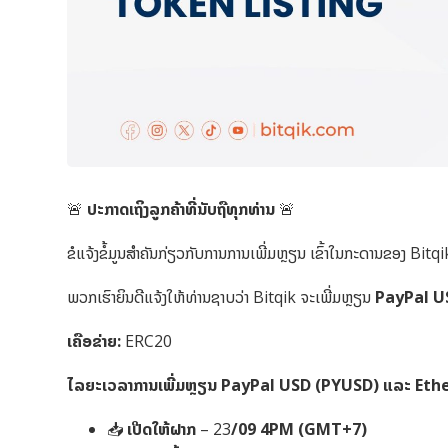
🚨
ປະກາດເຖິງລູກຄ້າທີ່ນັບຖືທຸກທ່ານ
🚨
ຂໍແຈ້ງຂໍ້ມູນສຳຄັນກ່ຽວກັບການການເພີ່ມຫຼຽນ ເຂົ້າໃນກະດານຂອງ Bitqi
ພວກເຮົາຍິນດີແຈ້ງໃຫ້ທ່ານຊາບວ່າ Bitqik ຈະເພີ່ມຫຼຽນ
PayPal U
ເຄືອຂ່າຍ:
ERC20
ໄລຍະເວລາການເພີ່ມຫຼຽນ PayPal USD (PYUSD) ແລະ Eth
📥
ເປີດໃຫ້ຝາກ
– 23
/09
4PM (GMT+7)