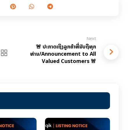
Next
🚨 ປະກາດເຖິງລູກຄ້າທີ່ນັບຖືທຸກ
ທ່ານ/Announcement to All
Valued Customers 🚨