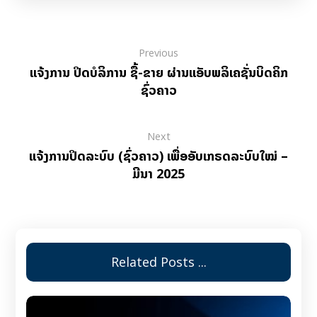
Previous
ແຈ້ງການ ປິດບໍລິການ ຊື້-ຂາຍ ຜ່ານແອັບພລິເຄຊັ່ນບິດຄິກ
ຊົ່ວຄາວ
Next
ແຈ້ງການປິດລະບົບ (ຊົ່ວຄາວ) ເພື່ອອັບເກຣດລະບົບໃໝ່ –
ມີນາ 2025
Related Posts ...