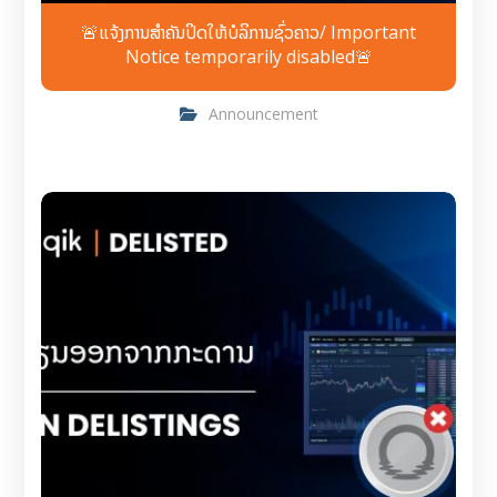
🚨ແຈ້ງການສຳຄັນປິດໃຫ້ບໍລິການຊົ່ວຄາວ/ Important
Notice temporarily disabled🚨
Announcement