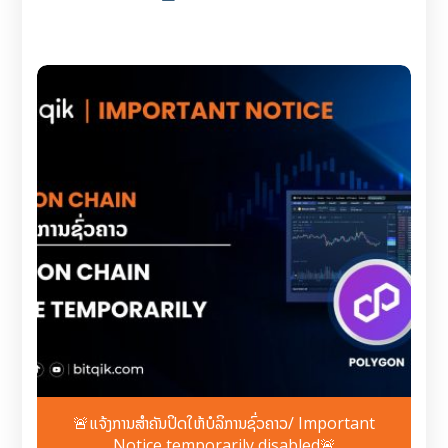
🚨ແຈ້ງການສຳຄັນປິດໃຫ້ບໍລິການຊົ່ວຄາວ/ Important
Notice temporarily disabled🚨