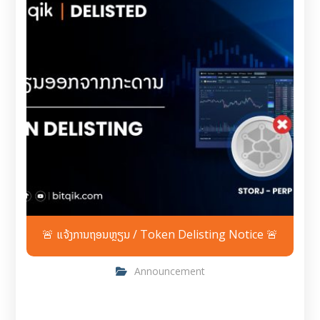
🚨 ແຈ້ງການຖອນຫຼຽນ / Token Delisting Notice 🚨
Announcement