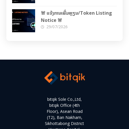
🚨 ແຈ້ງການເພີ່ມຫຼຽນ/Token Listing
Notice 🚨
29/07/2026
bitqik Sole Co.,Ltd,
bitqik Office (4th
Floor), Asean Road
(T2), Ban Nakham,
Sikhottabong District