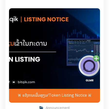
🚨 ແຈ້ງການເພີ່ມຫຼຽນ/Token Listing Notice 🚨
Announcement