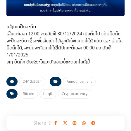
ແຈ້ງການປິດລະບົບ
ເລີ່ມແຕ່ເວລາ 12:00 ຂອງວັນທີ 30/12/2024 ເປັນຕົ້ນໄປ ແອັບບິດຄິກ
ຈະປິດລະບົບ ເຊິ່ງຈະສົ່ງຜົນເຮັດໃຫ້ລູກຄ້າບໍ່ສາມາດນຳໃຊ້ ແອັບ ແລະ ເວັບໄຊ
ບິດຄິກໄດ້, ລະບົບຈະກັບມານຳໃຊ້ໄດ້ປົກກະຕິເວລາ 00:00 ຂອງວັນທີ
1/01/2025.
ທາງ ບິດຄິກ ຕ້ອງຂໍອະໄພມາຍັງຄວາມບໍ່ສະດວກໃນຄັ້ງນີ້.
24/12/2024
Announcement
Bitcoin
bitqik
Cryptocurrency