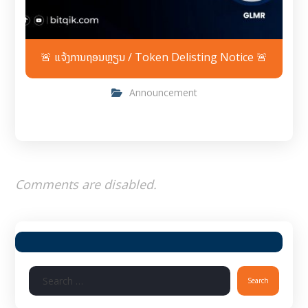
🚨 ແຈ້ງການຖອນຫຼຽນ / Token Delisting Notice 🚨
Announcement
Comments are disabled.