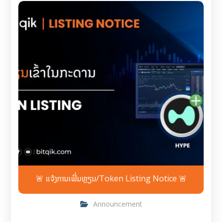
🚨 ແຈ້ງການເພີ່ມຫຼຽນ/Token Listing Notice 🚨
Announcement