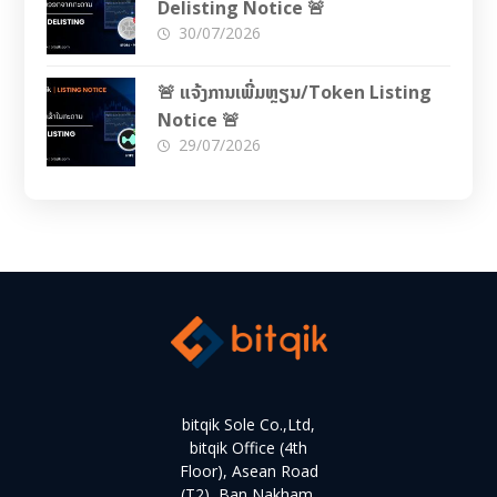
Delisting Notice 🚨
30/07/2026
🚨 ແຈ້ງການເພີ່ມຫຼຽນ/Token Listing
Notice 🚨
29/07/2026
bitqik Sole Co.,Ltd,
bitqik Office (4th
Floor), Asean Road
(T2), Ban Nakham,