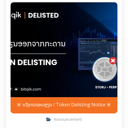
🚨 ແຈ້ງການຖອນຫຼຽນ / Token Delisting Notice 🚨
Announcement