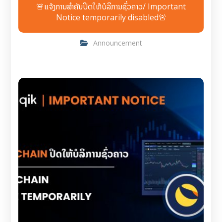
🚨ແຈ້ງການສຳຄັນປິດໃຫ້ບໍລິການຊົ່ວຄາວ/ Important
Notice temporarily disabled🚨
Announcement