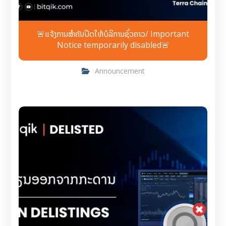
🚨ແຈ້ງການສຳຄັນປິດໃຫ້ບໍລິການຊົ່ວຄາວ/ Important
Notice temporarily disabled🚨
Announcement