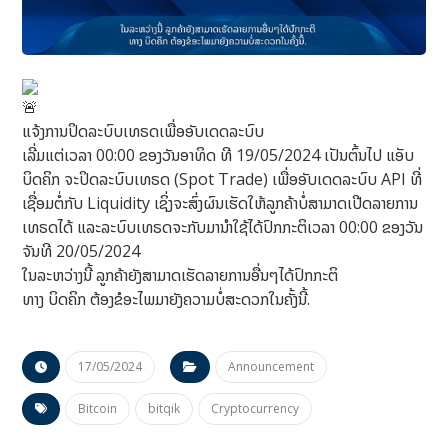
ແຈ້ງການປິດລະບົບເທຣດເພື່ອອັບເດດລະບົບ
ເລີ່ມແຕ່ເວລາ 00:00 ຂອງວັນອາທິດ ທີ 19/05/2024 ເປັນຕົ້ນໄປ ແອັບ
ບິດຄິກ ຈະປິດລະບົບເທຣດ (Spot Trade) ເພື່ອອັບເດດລະບົບ API ທີ່
ເຊື່ອມຕໍ່ກັບ Liquidity ເຊິ່ງຈະສົ່ງຜົນເຮັດໃຫ້ລູກຄ້າບໍ່ສາມາດເປີດລາຍການ
ເທຣດໄດ້ ແລະລະບົບເທຣດຈະກັບມານຳໃຊ້ໄດ້ປົກກະຕິເວລາ 00:00 ຂອງວັນ
ຈັນທີ 20/05/2024
ໃນລະຫວ່າງນີ້ ລູກຄ້າຍັງສາມາດເຮັດລາຍການອື່ນໆໄດ້ປົກກະຕິ
ທາງ ບິດຄິກ ຕ້ອງຂໍອະໄພມາຍັງຄວາມບໍ່ສະດວກໃນຄັ້ງນີ້.
17/05/2024
Announcement
Bitcoin
bitqik
Cryptocurrency