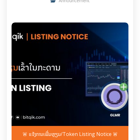
Announcement
🚨 ແຈ້ງການເພີ່ມຫຼຽນ/Token Listing Notice 🚨