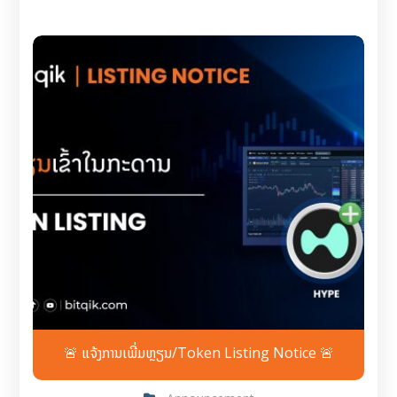
🚨 ແຈ້ງການເພີ່ມຫຼຽນ/Token Listing Notice 🚨