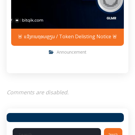
🚨 ແຈ້ງການຖອນຫຼຽນ / Token Delisting Notice 🚨
Announcement
Comments are disabled.